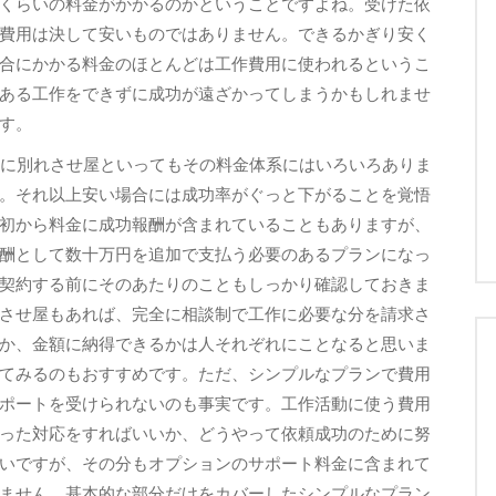
くらいの料金がかかるのかということですよね。受けた依
費用は決して安いものではありません。できるかぎり安く
合にかかる料金のほとんどは工作費用に使われるというこ
ある工作をできずに成功が遠ざかってしまうかもしれませ
す。
ちに別れさせ屋といってもその料金体系にはいろいろありま
。それ以上安い場合には成功率がぐっと下がることを覚悟
初から料金に成功報酬が含まれていることもありますが、
酬として数十万円を追加で支払う必要のあるプランになっ
契約する前にそのあたりのこともしっかり確認しておきま
させ屋もあれば、完全に相談制で工作に必要な分を請求さ
か、金額に納得できるかは人それぞれにことなると思いま
てみるのもおすすめです。ただ、シンプルなプランで費用
ポートを受けられないのも事実です。工作活動に使う費用
った対応をすればいいか、どうやって依頼成功のために努
いですが、その分もオプションのサポート料金に含まれて
ません。基本的な部分だけをカバーしたシンプルなプラン