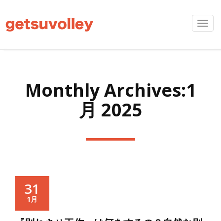
Toggl
navig
Monthly Archives:1
月 2025
31
1月