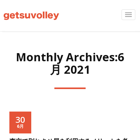
Toggl
navig
Monthly Archives:6
月 2021
30
6月