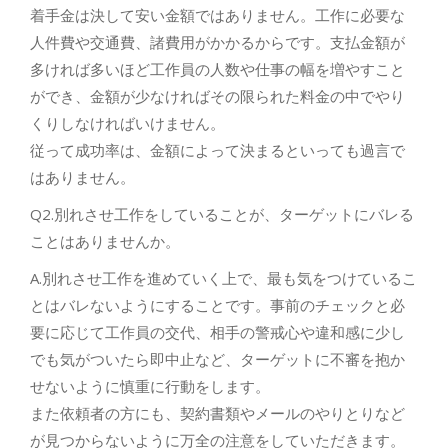
着手金は決して安い金額ではありません。工作に必要な
人件費や交通費、諸費用がかかるからです。支払金額が
多ければ多いほど工作員の人数や仕事の幅を増やすこと
ができ、金額が少なければその限られた料金の中でやり
くりしなければいけません。
従って成功率は、金額によって決まるといっても過言で
はありません。
Q2.別れさせ工作をしていることが、ターゲットにバレる
ことはありませんか。
A.別れさせ工作を進めていく上で、最も気をつけているこ
とはバレないようにすることです。事前のチェックと必
要に応じて工作員の交代、相手の警戒心や違和感に少し
でも気がついたら即中止など、ターゲットに不審を抱か
せないように慎重に行動をします。
また依頼者の方にも、契約書類やメールのやりとりなど
が見つからないように万全の注意をしていただきます。